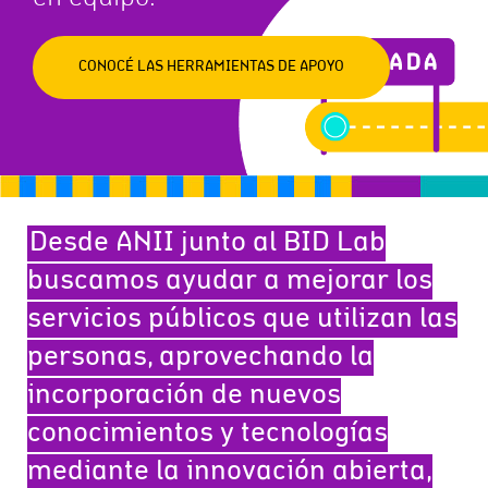
CONOCÉ LAS HERRAMIENTAS DE APOYO
Desde ANII junto al BID Lab
buscamos ayudar a mejorar los
servicios públicos que utilizan las
personas, aprovechando la
incorporación de nuevos
conocimientos y tecnologías
mediante la innovación abierta,