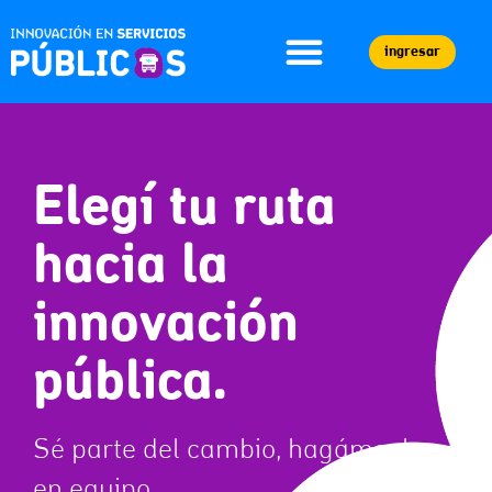
ingresar
Elegí tu ruta
hacia la
innovación
pública.
Sé parte del cambio, hagámoslo
en equipo.